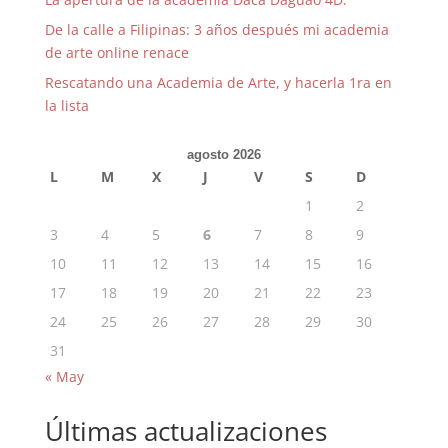
De la calle a Filipinas: 3 años después mi academia
de arte online renace
Rescatando una Academia de Arte, y hacerla 1ra en
la lista
agosto 2026
L
M
X
J
V
S
D
1
2
3
4
5
6
7
8
9
10
11
12
13
14
15
16
17
18
19
20
21
22
23
24
25
26
27
28
29
30
31
« May
Últimas actualizaciones